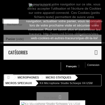
En poursuivant votre navigation sur ce site, vous
devez accepter l’utilisation et l'écriture de Cookies
sur votre appareil connecté. Ces Cookies (petits
fichiers texte) permettent de suivre votre
J'accepte
navigation, actualiser votre panier, vous reconnaitre
lors de votre prochaine visite et sécuriser votre
connexion. Pour en savoir plus et paramétrer les
traceurs: http://www.cnil.fr/vos-obligations/sites-
web-cookies-et-autres-traceurs/que-dit-la-loi/
Panier
(vide)
CATÉGORIES
Connexion
Français
MICROPHONES
MICRO STATIQUES
MICROS SPECIAUX
Kit Microphone Studio Schoeps V4 USM
Vue large