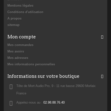
Mentions légales
Conditions d'utilisation
A propos
sitemap
Mon compte
Mes commandes
Mes avoirs
Mes adresses
Mes informations personnelles
Informations sur votre boutique
Tête de Mort Audio Pro, 9 - 11 rue basse 29600 Morlaix
France
Appelez-nous au :
02.98.88.76.40