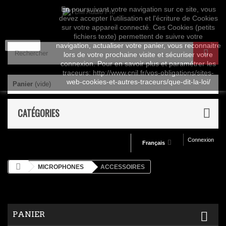
En poursuivant votre navigation sur ce site, vous
devez accepter l’utilisation et l'écriture de Cookies
sur votre appareil connecté. Ces Cookies (petits
fichiers texte) permettent de suivre votre
J'accepte
navigation, actualiser votre panier, vous reconnaitre
lors de votre prochaine visite et sécuriser votre
connexion. Pour en savoir plus et paramétrer les
traceurs: http://www.cnil.fr/vos-obligations/sites-
web-cookies-et-autres-traceurs/que-dit-la-loi/
Panier
(vide)
CATÉGORIES
Connexion
Français
MICROPHONES
ACCESSOIRES
PANIER