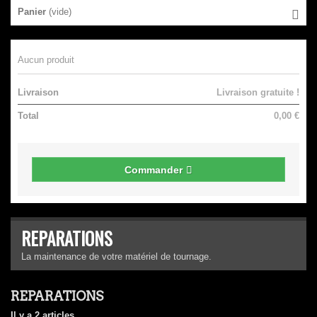
Panier
(vide)
Aucun produit
Livraison
Livraison gratuite !
Total
0,00 €
Commander
REPARATIONS
La maintenance de votre matériel de tournage.
REPARATIONS
Il y a 2 articles.