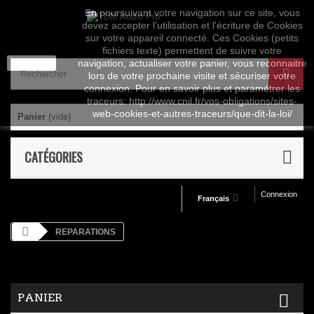
En poursuivant votre navigation sur ce site, vous
devez accepter l’utilisation et l'écriture de Cookies
sur votre appareil connecté. Ces Cookies (petits
fichiers texte) permettent de suivre votre
J'accepte
navigation, actualiser votre panier, vous reconnaitre
lors de votre prochaine visite et sécuriser votre
connexion. Pour en savoir plus et paramétrer les
traceurs: http://www.cnil.fr/vos-obligations/sites-
web-cookies-et-autres-traceurs/que-dit-la-loi/
Panier
(vide)
CATÉGORIES
Connexion
Français
REPARATIONS
PANIER