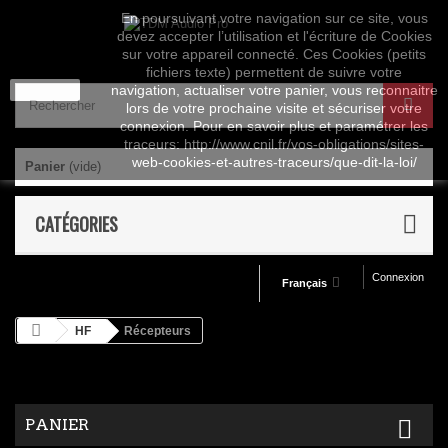
En poursuivant votre navigation sur ce site, vous
devez accepter l’utilisation et l'écriture de Cookies
sur votre appareil connecté. Ces Cookies (petits
fichiers texte) permettent de suivre votre
J'accepte
navigation, actualiser votre panier, vous reconnaitre
lors de votre prochaine visite et sécuriser votre
connexion. Pour en savoir plus et paramétrer les
traceurs: http://www.cnil.fr/vos-obligations/sites-
web-cookies-et-autres-traceurs/que-dit-la-loi/
Panier
(vide)
CATÉGORIES
Connexion
Français
HF
Récepteurs
PANIER