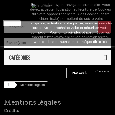
En poursuivant votre navigation sur ce site, vous
devez accepter l’utilisation et l'écriture de Cookies
sur votre appareil connecté. Ces Cookies (petits
fichiers texte) permettent de suivre votre
J'accepte
navigation, actualiser votre panier, vous reconnaitre
lors de votre prochaine visite et sécuriser votre
connexion. Pour en savoir plus et paramétrer les
traceurs: http://www.cnil.fr/vos-obligations/sites-
web-cookies-et-autres-traceurs/que-dit-la-loi/
Panier
(vide)
CATÉGORIES
Connexion
Français
Mentions légales
Mentions légales
Crédits