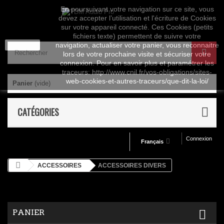
En poursuivant votre navigation sur ce site, vous
devez accepter l’utilisation et l'écriture de Cookies
sur votre appareil connecté. Ces Cookies (petits
fichiers texte) permettent de suivre votre
J'accepte
navigation, actualiser votre panier, vous reconnaitre
lors de votre prochaine visite et sécuriser votre
connexion. Pour en savoir plus et paramétrer les
traceurs: http://www.cnil.fr/vos-obligations/sites-
web-cookies-et-autres-traceurs/que-dit-la-loi/
Panier
(vide)
CATÉGORIES
Connexion
Français
ACCESSOIRES
ACCESSOIRES DIVERS
PANIER