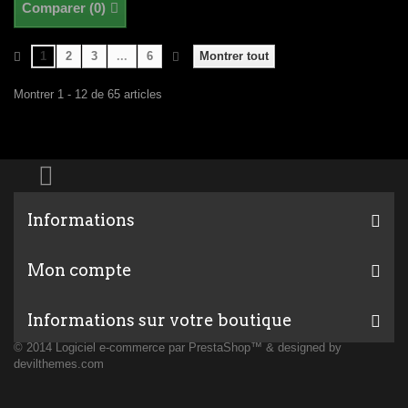
Comparer (
0
)
1
2
3
...
6
Montrer tout
Montrer 1 - 12 de 65 articles
Informations
Mon compte
Informations sur votre boutique
© 2014
Logiciel e-commerce par PrestaShop™
& designed by
devilthemes.com