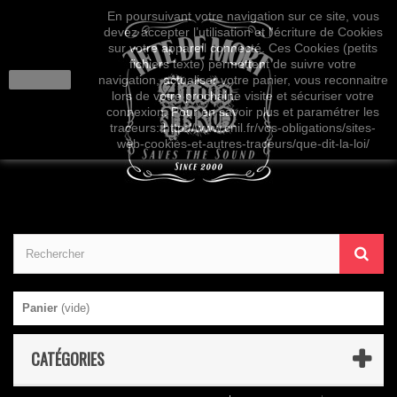
En poursuivant votre navigation sur ce site, vous
devez accepter l’utilisation et l'écriture de Cookies
sur votre appareil connecté. Ces Cookies (petits
fichiers texte) permettent de suivre votre
J'accepte
navigation, actualiser votre panier, vous reconnaitre
lors de votre prochaine visite et sécuriser votre
connexion. Pour en savoir plus et paramétrer les
traceurs: http://www.cnil.fr/vos-obligations/sites-
web-cookies-et-autres-traceurs/que-dit-la-loi/
Panier
(vide)
CATÉGORIES