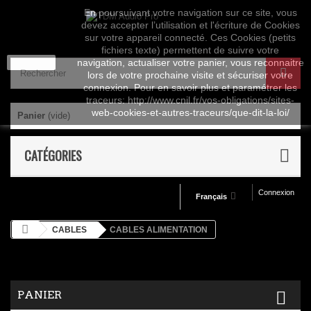
En poursuivant votre navigation sur ce site, vous
devez accepter l’utilisation et l'écriture de Cookies
sur votre appareil connecté. Ces Cookies (petits
fichiers texte) permettent de suivre votre
J'accepte
navigation, actualiser votre panier, vous reconnaitre
lors de votre prochaine visite et sécuriser votre
connexion. Pour en savoir plus et paramétrer les
traceurs: http://www.cnil.fr/vos-obligations/sites-
web-cookies-et-autres-traceurs/que-dit-la-loi/
Panier
(vide)
CATÉGORIES
Connexion
Français
CABLES
CABLES ALIMENTATION
PANIER