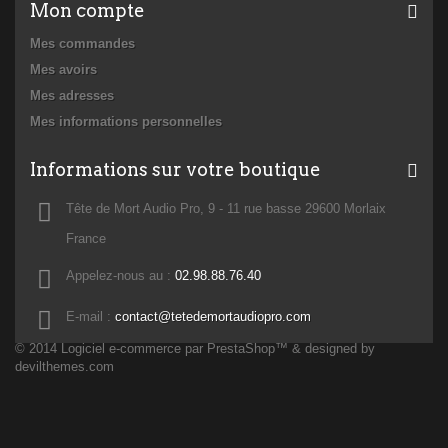
Mon compte
Mes commandes
Mes avoirs
Mes adresses
Mes informations personnelles
Informations sur votre boutique
Tête de Mort Audio Pro, 9 - 11 rue basse 29600 Morlaix
France
Appelez-nous au :
02.98.88.76.40
E-mail :
contact@tetedemortaudiopro.com
© 2014
Logiciel e-commerce par PrestaShop™
& designed by
devilthemes.com