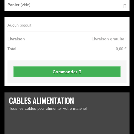
Panier
(vide)
Aucun produit
Livraison
Livraison gratuite !
Total
0,00 €
Commander
CABLES ALIMENTATION
Tous les câbles pour alimenter votre matériel