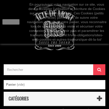
En poursuivant votre navigation sur ce site, vous
devez accepter l’utilisation et l'écriture de Cookies
sur votre appareil connecté. Ces Cookies (petits
fichiers texte) permettent de suivre votre
J'accepte
navigation, actualiser votre panier, vous reconnaitre
lors de votre prochaine visite et sécuriser votre
connexion. Pour en savoir plus et paramétrer les
traceurs: http://www.cnil.fr/vos-obligations/sites-
web-cookies-et-autres-traceurs/que-dit-la-loi/
Panier
(vide)
CATÉGORIES