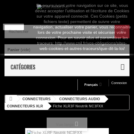
En poursuivant votre navigation sur ce site, vous
devez accepter l’utilisation et l'écriture de Cookies
sur votre appareil connecté. Ces Cookies (petits
fichiers texte) permettent de suivre votre
J'accepte
navigation, actualiser votre panier, vous reconnaitre
lors de votre prochaine visite et sécuriser votre
connexion. Pour en savoir plus et paramétrer les
traceurs: http://www.cnil.fr/vos-obligations/sites-
web-cookies-et-autres-traceurs/que-dit-la-loi/
Panier
(vide)
CATÉGORIES
Connexion
Français
CONNECTEURS
CONNECTEURS AUDIO
CONNECTEURS XLR
Fiche XLR3F Neutrik NC3FXX
Vue large