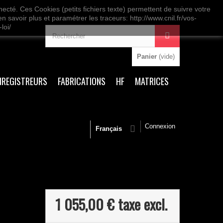
nnecté. Ces Cookies (petits fichiers texte) permettent de suivre votre
n savoir plus et paramétrer les traceurs: http://www.cnil.fr/vos-
loi/
Panier
(vide)
NREGISTREURS
FABRICATIONS
HF
MATRICES
Connexion
Français
1 055,00 €
taxe excl.