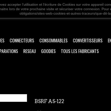
vez accepter l’utilisation et l'écriture de Cookies sur votre appareil co
aitre lors de votre prochaine visite et sécuriser votre connexion. Pour e
obligations/sites-web-cookies-et-autres-traceurs/que-dit-la-
ES
CONNECTEURS
CONSOMMABLES
CONVERTISSEURS
E
PARATIONS
RESEAU
GOODIES
TOUS LES FABRICANTS
BSRF AS-122