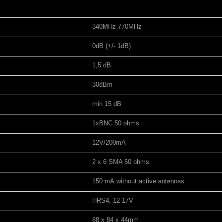
340MHz-770MHz
0dB (+/- 1dB)
1,5 dB
30dBm
min 15 dB
1xBNC 50 ohms
12V/200mA
2 x 6 SMA 50 ohms
150 mA without active antennas
HRS4, 12-17V
88 x 84 x 44mm