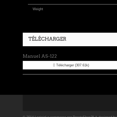
Weight
TÉLÉCHARGER
Manuel AS-122
Télécharger (307.61k)