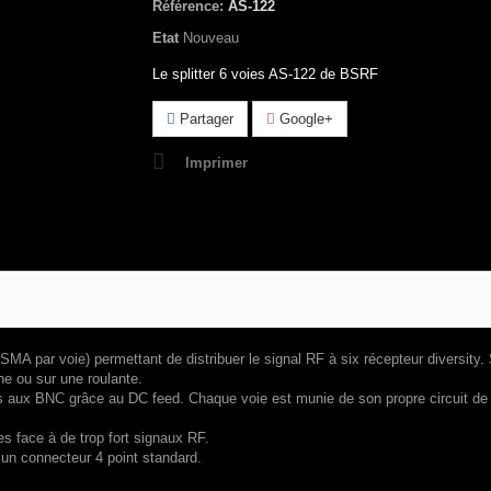
Référence:
AS-122
Etat
Nouveau
Le splitter 6 voies AS-122 de BSRF
Partager
Google+
Imprimer
 SMA par voie) permettant de distribuer le signal RF à six récepteur diversity.
he ou sur une roulante.
aux BNC grâce au DC feed. Chaque voie est munie de son propre circuit de li
s face à de trop fort signaux RF.
 un connecteur 4 point standard.