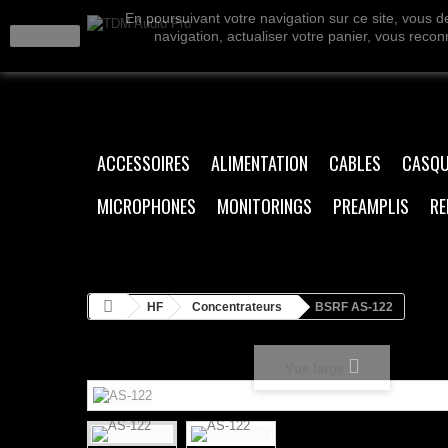
En poursuivant votre navigation sur ce site, vous de
J'accepte
navigation, actualiser votre panier, vous reconn
ACCESSOIRES
ALIMENTATION
CABLES
CASQU
MICROPHONES
MONITORINGS
PREAMPLIS
RE
HF
Concentrateurs
BSRF AS-122
Vue large