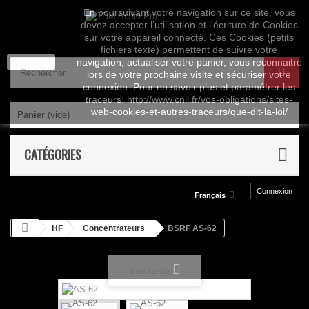
En poursuivant votre navigation sur ce site, vous
devez accepter l’utilisation et l'écriture de Cookies
sur votre appareil connecté. Ces Cookies (petits
fichiers texte) permettent de suivre votre
J'accepte
navigation, actualiser votre panier, vous reconnaitre
lors de votre prochaine visite et sécuriser votre
connexion. Pour en savoir plus et paramétrer les
traceurs: http://www.cnil.fr/vos-obligations/sites-
web-cookies-et-autres-traceurs/que-dit-la-loi/
Panier
(vide)
CATÉGORIES
Connexion
Français
HF
Concentrateurs
BSRF AS-62
Vue large