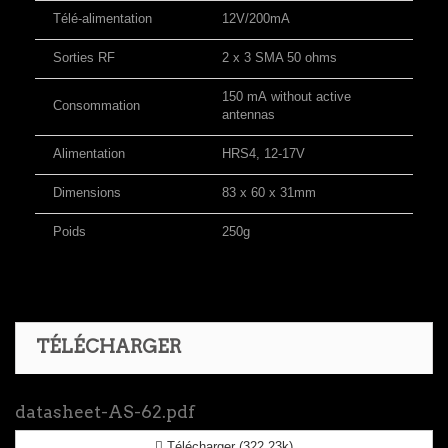
Télé-alimentation
12V/200mA
Sorties RF
2 x 3 SMA 50 ohms
150 mA without active
Consommation
antennas
Alimentation
HRS4, 12-17V
Dimensions
83 x 60 x 31mm
Poids
250g
TÉLÉCHARGER
datasheet-AS-62.pdf
Télécharger (322.23k)