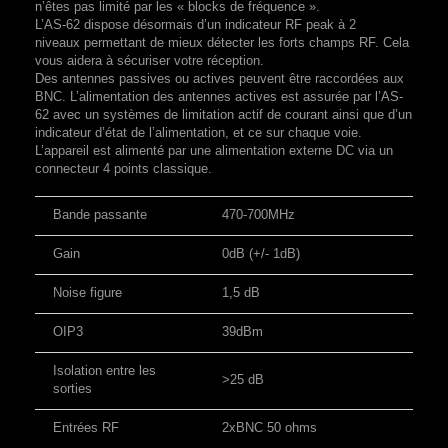
n’êtes pas limité par les « blocks de fréquence ».
L’AS-62 dispose désormais d’un indicateur RF peak à 2
niveaux permettant de mieux détecter les forts champs RF. Cela
vous aidera à sécuriser votre réception.
Des antennes passives ou actives peuvent être raccordées aux
BNC. L’alimentation des antennes actives est assurée par l’AS-
62 avec un systèmes de limitation actif de courant ainsi que d’un
indicateur d’état de l’alimentation, et ce sur chaque voie.
L’appareil est alimenté par une alimentation externe DC via un
connecteur 4 points classique.
Bande passante
470-700MHz
Gain
0dB (+/- 1dB)
Noise figure
1,5 dB
OIP3
39dBm
Isolation entre les
>25 dB
sorties
Entrées RF
2xBNC 50 ohms