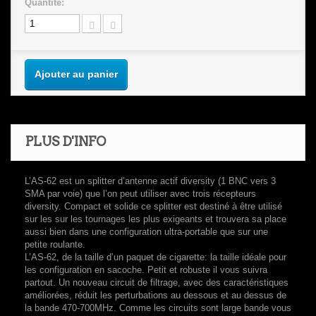
Quantité:
Ajouter au panier
PLUS D'INFO
L’AS-62 est un splitter d’antenne actif diversity (1 BNC vers 3
SMA par voie) que l’on peut utiliser avec trois récepteurs
diversity. Compact et solide ce splitter est destiné à être utilisé
sur les sur les tournages les plus exigeants et trouvera sa place
aussi bien dans une configuration ultra-portable que sur une
petite roulante.
L’AS-62, de la taille d’un paquet de cigarette: la taille idéale pour
les configuration en sacoche. Petit et robuste il vous suivra
partout. Un nouveau circuit de filtrage, avec des caractéristiques
améliorées, réduit les perturbations au dessous et au dessus de
la bande 470-700MHz. Comme les circuits sont large bande vous